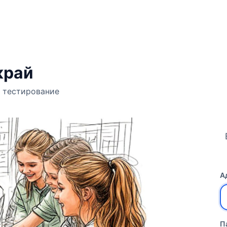
край
 тестирование
А
П